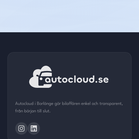
Autocloud i Borlänge gör bilaffären enkel och transparent,
från början till slut.