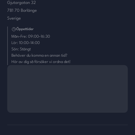
Gjutargatan 32
781 70 Borlänge
Sverige
Öppettider
Mån–Fre: 09:00–16:30
Lör: 10:00–14:00
Sön: Stängt
Behöver du komma en annan tid?
Hör av dig så försöker vi ordna det!