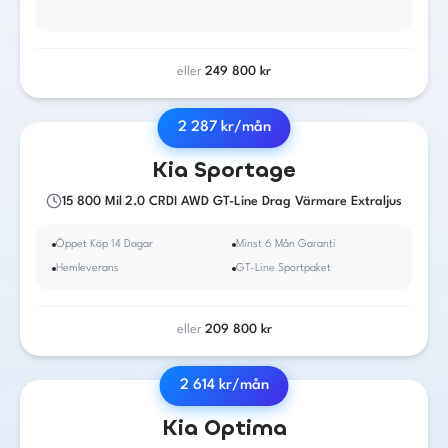
eller
249 800
kr
2 287
kr/mån
2019
·
Diesel
·
Automat
Kia
Sportage
15 800
Mil
|
2.0 CRDI AWD GT-Line Drag Värmare Extraljus
Öppet Köp 14 Dagar
Minst 6 Mån Garanti
Hemleverans
GT-Line Sportpaket
eller
209 800
kr
2 614
kr/mån
2020
·
Bensin
/ El
·
Automat
Kia
Optima