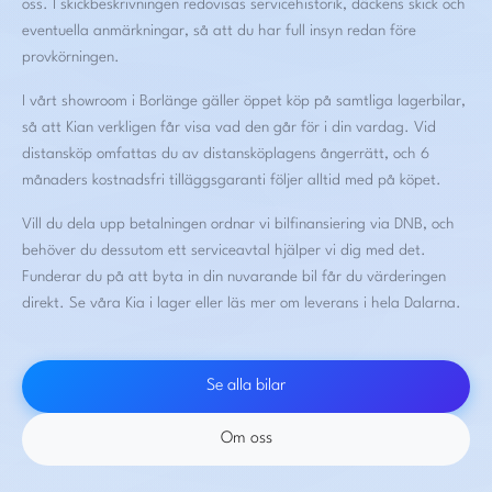
oss. I skickbeskrivningen redovisas servicehistorik, däckens skick och
eventuella anmärkningar, så att du har full insyn redan före
provkörningen.
I vårt showroom i Borlänge gäller öppet köp på samtliga lagerbilar,
så att Kian verkligen får visa vad den går för i din vardag. Vid
distansköp omfattas du av distansköplagens ångerrätt, och 6
månaders kostnadsfri tilläggsgaranti följer alltid med på köpet.
Vill du dela upp betalningen ordnar vi bilfinansiering via DNB, och
behöver du dessutom ett serviceavtal hjälper vi dig med det.
Funderar du på att byta in din nuvarande bil får du värderingen
direkt.
Se våra Kia i lager
eller läs mer om
leverans i hela Dalarna
.
Se alla bilar
Om oss