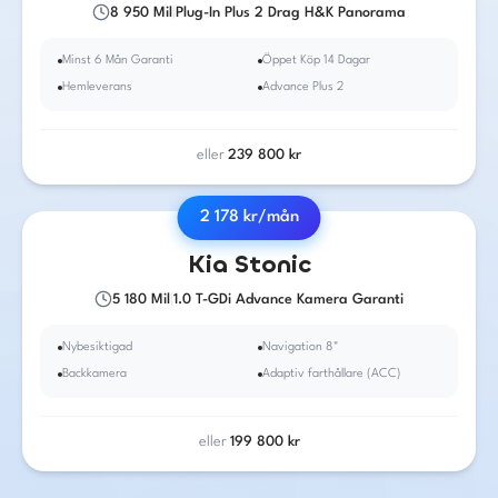
8 950
Mil
|
Plug-In Plus 2 Drag H&K Panorama
Minst 6 Mån Garanti
Öppet Köp 14 Dagar
Hemleverans
Advance Plus 2
eller
239 800
kr
2 178
kr/mån
2023
·
Bensin
·
Automat
Kia
Stonic
5 180
Mil
|
1.0 T-GDi Advance Kamera Garanti
Nybesiktigad
Navigation 8"
Backkamera
Adaptiv farthållare (ACC)
eller
199 800
kr