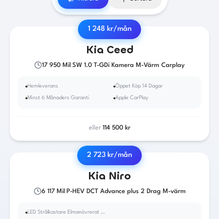
1 248
kr/mån
2019
·
Bensin
·
Manuell
Kia
Ceed
17 950
Mil
|
SW 1.0 T-GDi Kamera M-Värm Carplay
Hemleverans
Öppet Köp 14 Dagar
Minst 6 Månaders Garanti
Apple CarPlay
eller
114 500
kr
2 723
kr/mån
2022
·
Bensin
/ El
·
Automat
Kia
Niro
6 117
Mil
|
P-HEV DCT Advance plus 2 Drag M-värm
LED Strålkastare Elmanövrerat förarsäte Dragkrok Motorvärmare (med kupéuttag) ABS-bromsar ACC 2 klimatzoner Airbag förare Airbag passagerare fram Android Auto Antisladd Apple CarPlay Autobroms Avbländande innerbackspegel Avstängningsbar airbag passagerare Backkamera Backstartshjälp Bluetooth (handsfree) Broms-assistans Centrallås (fjärrstyrt) Delbart baksäte Digitalt mätarhus Dimljus fram Elhissar (fram och bak) Elinfällbara sidospeglar Eluppvärmda sidospeglar Euro 6 Fartbegränsare Farthållare (adaptiv) Fällbara baksäten Färddator Helljusassistans ISOFIX-fästen bak Klädsel (helskinn) Körfilsassistans Ljussensor Läslampa Mattor (textil) Multifunktionsratt Rattvärme Regnsensor Servostyrning Sidoairbags Sidokrockgardiner Svensksåld Sätesvärme (bak) Sätesvärme (fram) Touch-/Pekskärm Trötthetsvarnare USB-uttag Yttertemperaturmätare