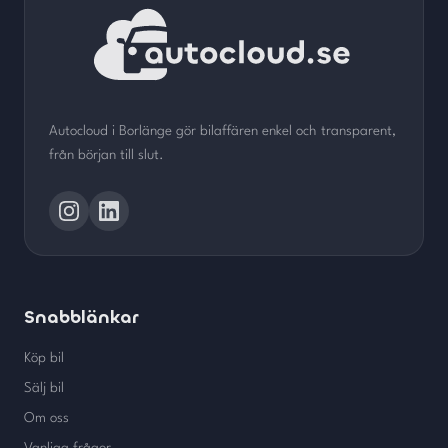
Autocloud i Borlänge gör bilaffären enkel och transparent,
från början till slut.
Snabblänkar
Köp bil
Sälj bil
Om oss
Vanliga frågor