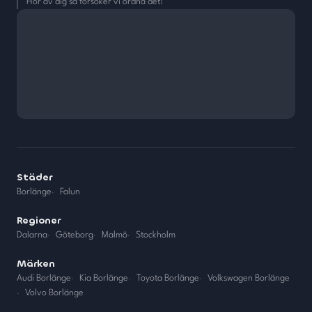
Hör av dig så försöker vi ordna det!
Städer
Borlänge
·
Falun
Regioner
Dalarna
·
Göteborg
·
Malmö
·
Stockholm
Märken
Audi Borlänge
·
Kia Borlänge
·
Toyota Borlänge
·
Volkswagen Borlänge
·
Volvo Borlänge