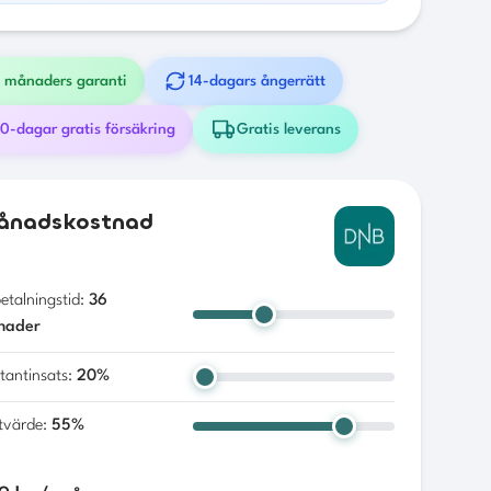
 månaders garanti
14-dagars ångerrätt
0-dagar gratis försäkring
Gratis leverans
ånadskostnad
etalningstid:
36
nader
tantinsats:
20
%
tvärde:
55
%