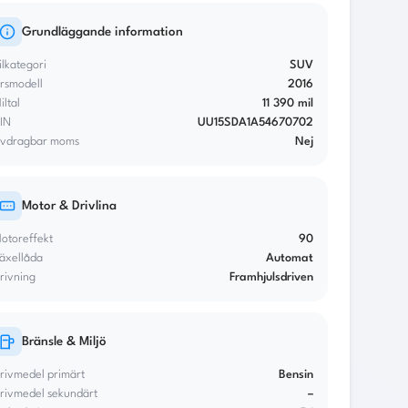
Total månadskostnad
1 039 kr
Grundläggande information
Effektiv ränta
8.81 %
ilkategori
SUV
rsmodell
2016
iltal
11 390 mil
IN
UU15SDA1A54670702
vdragbar moms
Nej
Motor & Drivlina
otoreffekt
90
äxellåda
Automat
rivning
Framhjulsdriven
Bränsle & Miljö
rivmedel primärt
Bensin
rivmedel sekundärt
–