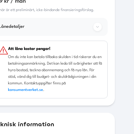
9 kr / mån
här är ett preliminärt, icke-bindande finansieringsförslag.
Lånedetaljer
Bilens pris
89 800
kr
Att låna kostar pengar!
Om du inte kan betala tillbaka skulden i tid riskerar du en
Kontantinsats
17 960
kr
betalningsanmärkning. Det kan leda till svårigheter att få
hyra bostad, teckna abonnemang och få nya lån. För
Lånebelopp
71 840
kr
stöd, vänd dig till budget- och skuldrådgivningen i din
Restvärde
kommun. Kontaktuppgifter finns på
49 390
kr
konsumentverket.se
.
Ränta
6.95
%
Uppläggningsavgift
588
kr
Administrativ avgift
60
kr/mån
knisk information