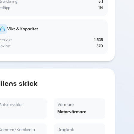
örbrukning
5,1
tsläpp
114
Vikt & Kapacitet
otalvikt
1 535
axlast
370
ilens skick
Antal nycklar
Värmare
1
Motorvärmare
Kamrem/Kamkedja
Dragkrok