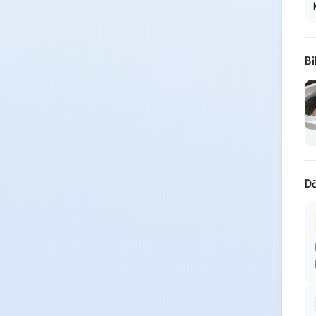
Bi
Dä