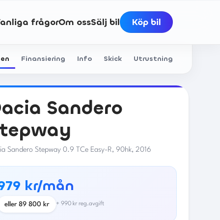
anliga frågor
Om oss
Sälj bil
Köp bil
len
Finansiering
Info
Skick
Utrustning
acia
Sandero
Stepway
ia Sandero Stepway 0.9 TCe Easy-R, 90hk, 2016
979 kr/mån
eller
89 800
kr
+
990
kr reg.avgift