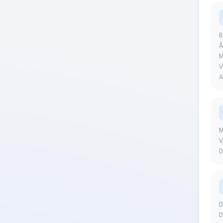
B
Å
M
V
A
M
V
D
D
D