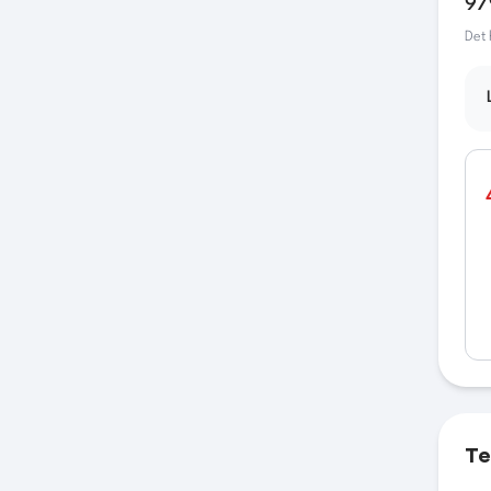
97
Det 
Te