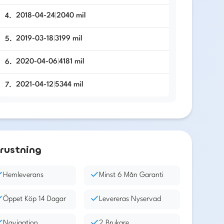
2018-04-24
|
2040
mil
4
.
2019-03-18
|
3199
mil
5
.
2020-04-06
|
4181
mil
6
.
2021-04-12
|
5344
mil
7
.
rustning
Hemleverans
Minst 6 Mån Garanti
Öppet Köp 14 Dagar
Levereras Nyservad
Navigation
2 Brukare