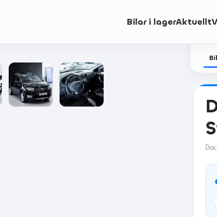
Bilar i lager
Aktuellt
V
Bi
D
Dac