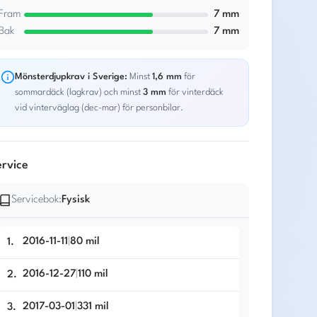
Fram
7
mm
Bak
7
mm
Mönsterdjupkrav i Sverige:
Minst
1,6 mm
för
sommardäck (lagkrav) och minst
3 mm
för vinterdäck
vid vinterväglag (dec-mar) för personbilar.
rvice
Servicebok:
Fysisk
2016-11-11
|
80
mil
1
.
2016-12-27
|
110
mil
2
.
2017-03-01
|
331
mil
3
.