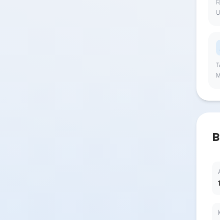
F
U
T
M
B