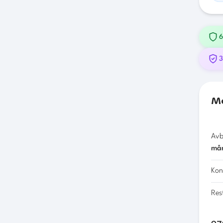
6
3
M
Avb
må
Kon
Res