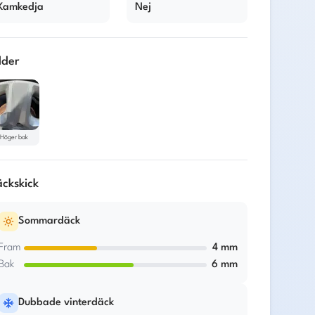
Kamkedja
Nej
lder
Höger bak
ckskick
Sommardäck
Fram
4
mm
Bak
6
mm
Dubbade vinterdäck