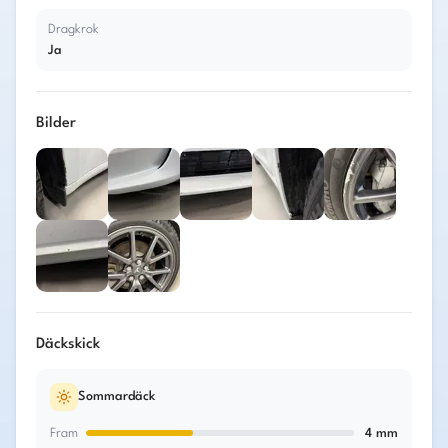
Dragkrok
Ja
Bilder
Däckskick
Sommardäck
Fram
4
mm