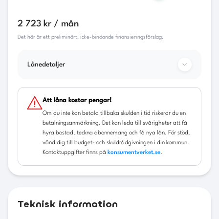
2 723 kr / mån
Det här är ett preliminärt, icke-bindande finansieringsförslag.
Lånedetaljer
Bilens pris
249 800
kr
Att låna kostar pengar!
Om du inte kan betala tillbaka skulden i tid riskerar du en
Kontantinsats
49 960
kr
betalningsanmärkning. Det kan leda till svårigheter att få
hyra bostad, teckna abonnemang och få nya lån. För stöd,
Lånebelopp
199 840
kr
vänd dig till budget- och skuldrådgivningen i din kommun.
Kontaktuppgifter finns på
konsumentverket.se
.
Restvärde
137 390
kr
Ränta
6.95
%
Uppläggningsavgift
588
kr
Teknisk information
Administrativ avgift
60
kr/mån