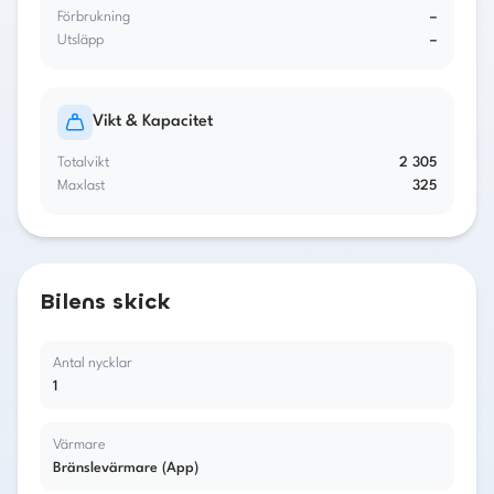
Förbrukning
–
Utsläpp
–
Vikt & Kapacitet
Totalvikt
2 305
Maxlast
325
Bilens skick
Antal nycklar
1
Värmare
Bränslevärmare (App)