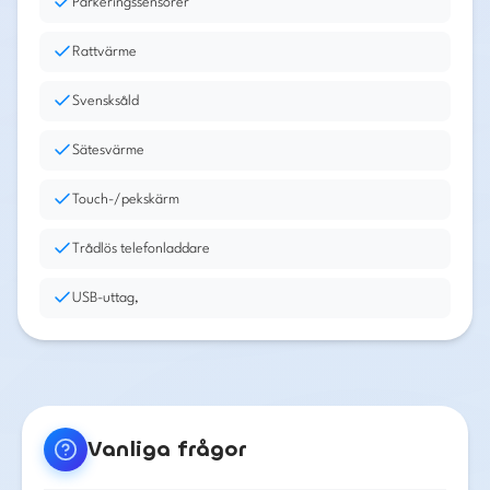
Parkeringssensorer
Rattvärme
Svensksåld
Sätesvärme
Touch-/pekskärm
Trådlös telefonladdare
USB-uttag,
Vanliga frågor