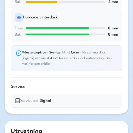
Bak
4
mm
Dubbade vinterdäck
Fram
8
mm
Bak
8
mm
Mönsterdjupkrav i Sverige:
Minst
1,6 mm
för sommardäck
(lagkrav) och minst
3 mm
för vinterdäck vid vinterväglag (dec-
mar) för personbilar.
Service
Servicebok:
Digital
Utrustning