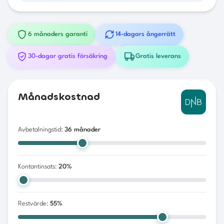
6 månaders garanti
14-dagars ångerrätt
30-dagar gratis försäkring
Gratis leverans
Månadskostnad
Avbetalningstid:
36
månader
Kontantinsats:
20
%
Restvärde:
55
%