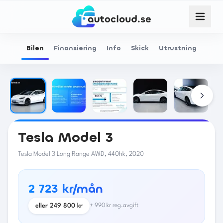
Bilen
Finansiering
Info
Skick
Utrustning
Tesla
Model 3
Tesla Model 3 Long Range AWD, 440hk, 2020
2 723 kr/mån
eller
249 800
kr
+
990
kr reg.avgift