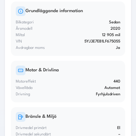
Grundläggande information
Total månadskostnad
2 783 kr
Bilkategori
Sedan
Årsmodell
2020
Effektiv ränta
7.76 %
Miltal
12 905 mil
VIN
5YJ3E7EB1LF675055
Avdragbar moms
Ja
Motor & Drivlina
Motoreffekt
440
Växellåda
Automat
Drivning
Fyrhjulsdriven
Bränsle & Miljö
Drivmedel primärt
El
Drivmedel sekundärt
–