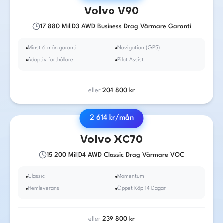
2018
·
Diesel
·
Automat
Volvo
V90
17 880
Mil
|
D3 AWD Business Drag Värmare Garanti
Minst 6 mån garanti
Navigation (GPS)
Adaptiv farthållare
Pilot Assist
eller
204 800
kr
2 614
kr/mån
2016
·
Diesel
·
Automat
Volvo
XC70
15 200
Mil
|
D4 AWD Classic Drag Värmare VOC
Classic
Momentum
Hemleverans
Öppet Köp 14 Dagar
eller
239 800
kr