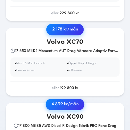
eller
229 800
kr
2 178
kr/mån
2016
·
Diesel
·
Automat
Volvo
XC70
17 650
Mil
|
D4 Momentum AUT Drag Värmare Adaptiv Farthållare
Minst 6 Mån Garanti
Öppet Köp 14 Dagar
Hemleverans
2 Brukare
eller
199 800
kr
4 899
kr/mån
2020
·
Diesel
·
Automat
Volvo
XC90
17 800
Mil
|
B5 AWD Diesel R-Design Teknik PRO Pano Drag