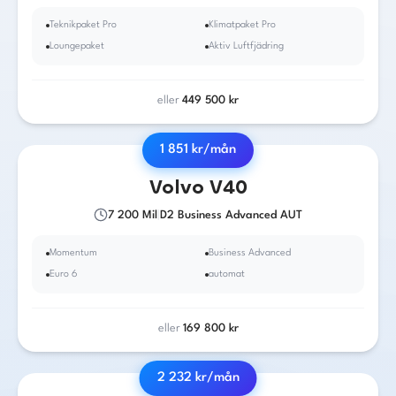
Teknikpaket Pro
Klimatpaket Pro
Loungepaket
Aktiv Luftfjädring
eller
449 500
kr
1 851
kr/mån
2018
·
Diesel
·
Automat
Volvo
V40
7 200
Mil
|
D2 Business Advanced AUT
Momentum
Business Advanced
Euro 6
automat
eller
169 800
kr
2 232
kr/mån