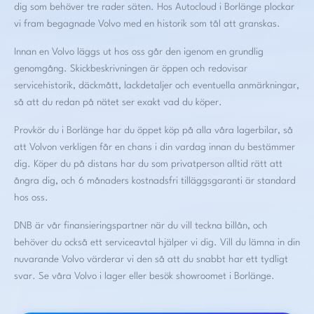
dig som behöver tre rader säten. Hos Autocloud i Borlänge plockar
vi fram begagnade Volvo med en historik som tål att granskas.
Innan en Volvo läggs ut hos oss går den igenom en grundlig
genomgång. Skickbeskrivningen är öppen och redovisar
servicehistorik, däckmått, lackdetaljer och eventuella anmärkningar,
så att du redan på nätet ser exakt vad du köper.
Provkör du i Borlänge har du öppet köp på alla våra lagerbilar, så
att Volvon verkligen får en chans i din vardag innan du bestämmer
dig. Köper du på distans har du som privatperson alltid rätt att
ångra dig, och 6 månaders kostnadsfri tilläggsgaranti är standard
hos oss.
DNB är vår finansieringspartner när du vill teckna billån, och
behöver du också ett serviceavtal hjälper vi dig. Vill du lämna in din
nuvarande Volvo värderar vi den så att du snabbt har ett tydligt
svar.
Se våra Volvo i lager
eller besök
showroomet i Borlänge
.