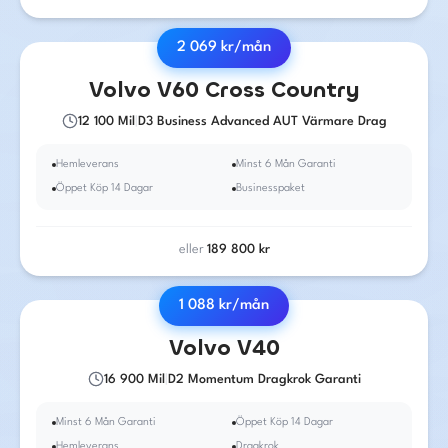
2 069
kr/mån
2017
·
Diesel
·
Automat
Volvo
V60 Cross Country
12 100
Mil
|
D3 Business Advanced AUT Värmare Drag
Hemleverans
Minst 6 Mån Garanti
Öppet Köp 14 Dagar
Businesspaket
eller
189 800
kr
1 088
kr/mån
2014
·
Diesel
·
Manuell
Volvo
V40
16 900
Mil
|
D2 Momentum Dragkrok Garanti
Minst 6 Mån Garanti
Öppet Köp 14 Dagar
Hemleverans
Dragkrok