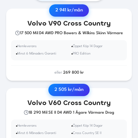
2 941
kr/mån
2018
·
Diesel
·
Automat
Volvo
V90 Cross Country
17 500
Mil
|
D4 AWD PRO Bowers & Wilkins Skinn Värmare
Hemleverans
Öppet Köp 14 Dagar
Minst 6 Månaders Garanti
PRO Edition
eller
269 800
kr
2 505
kr/mån
2019
·
Diesel
·
Automat
Volvo
V60 Cross Country
18 290
Mil
|
SE II D4 AWD 1 Ägare Värmare Drag
Hemleverans
Öppet Köp 14 Dagar
Minst 6 Månaders Garanti
Cross Country SE II