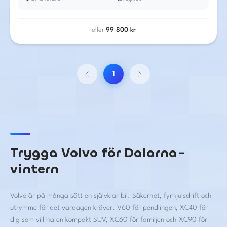
eller
99 800
kr
1
Trygga Volvo för Dalarna-
vintern
Volvo är på många sätt en självklar bil. Säkerhet, fyrhjulsdrift och
utrymme för det vardagen kräver. V60 för pendlingen, XC40 för
dig som vill ha en kompakt SUV, XC60 för familjen och XC90 för