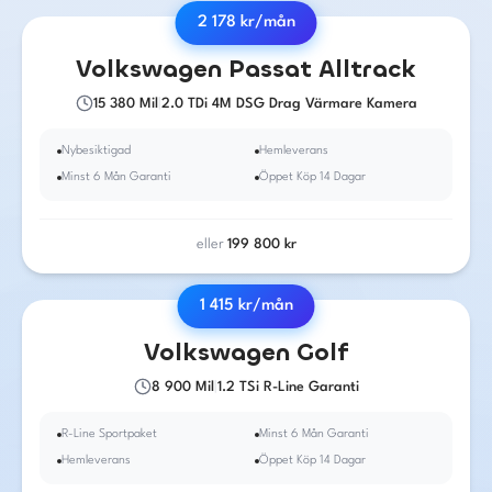
2 178
kr/mån
2019
·
Diesel
·
Automat
Volkswagen
Passat Alltrack
15 380
Mil
|
2.0 TDi 4M DSG Drag Värmare Kamera
Nybesiktigad
Hemleverans
Minst 6 Mån Garanti
Öppet Köp 14 Dagar
eller
199 800
kr
1 415
kr/mån
2015
·
Bensin
·
Manuell
Volkswagen
Golf
8 900
Mil
|
1.2 TSi R-Line Garanti
R-Line Sportpaket
Minst 6 Mån Garanti
Hemleverans
Öppet Köp 14 Dagar