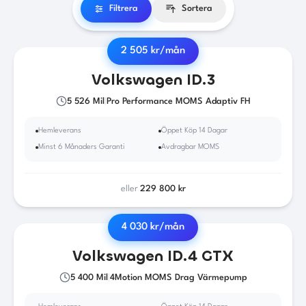
Filtrera
Sortera
2 505
kr/mån
2021
·
El
·
Automat
Volkswagen
ID.3
5 526
Mil
|
Pro Performance MOMS Adaptiv FH
Hemleverans
Öppet Köp 14 Dagar
Minst 6 Månaders Garanti
Avdragbar MOMS
eller
229 800
kr
4 030
kr/mån
2023
·
El
·
Automat
Volkswagen
ID.4 GTX
5 400
Mil
|
4Motion MOMS Drag Värmepump