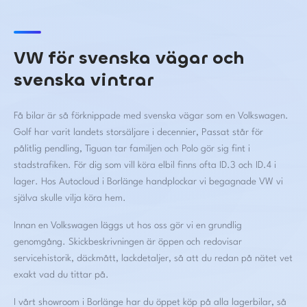
VW för svenska vägar och
svenska vintrar
Få bilar är så förknippade med svenska vägar som en Volkswagen.
Golf har varit landets storsäljare i decennier, Passat står för
pålitlig pendling, Tiguan tar familjen och Polo gör sig fint i
stadstrafiken. För dig som vill köra elbil finns ofta ID.3 och ID.4 i
lager. Hos Autocloud i Borlänge handplockar vi begagnade VW vi
själva skulle vilja köra hem.
Innan en Volkswagen läggs ut hos oss gör vi en grundlig
genomgång. Skickbeskrivningen är öppen och redovisar
servicehistorik, däckmått, lackdetaljer, så att du redan på nätet vet
exakt vad du tittar på.
I vårt showroom i Borlänge har du öppet köp på alla lagerbilar, så