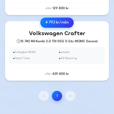
eller
129 800
kr
4 793
kr/mån
2018
·
Diesel
·
Automat
Volkswagen
Crafter
15 740
Mil
|
Kombi 2.0 TDI DSG 5-Sits MOMS Garanti
Avdragbar MOMS
Leasbar
Nybytt Turbo
LED Belysning
eller
439 800
kr
1