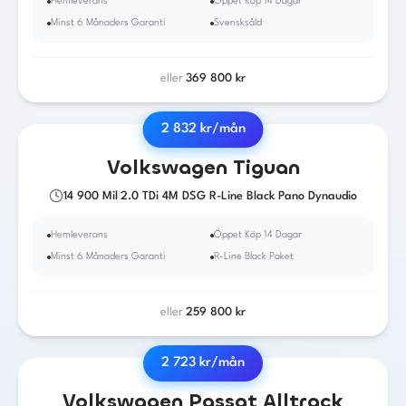
Hemleverans
Öppet Köp 14 Dagar
Minst 6 Månaders Garanti
Svensksåld
eller
369 800
kr
2 832
kr/mån
2018
·
Diesel
·
Automat
Volkswagen
Tiguan
14 900
Mil
|
2.0 TDi 4M DSG R-Line Black Pano Dynaudio
Hemleverans
Öppet Köp 14 Dagar
Minst 6 Månaders Garanti
R-Line Black Paket
eller
259 800
kr
2 723
kr/mån
2018
·
Diesel
·
Automat
Volkswagen
Passat Alltrack