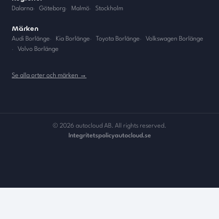
Dalarna
·
Göteborg
·
Malmö
·
Stockholm
Märken
Audi Borlänge
·
Kia Borlänge
·
Toyota Borlänge
·
Volkswagen Borlänge
·
Volvo Borlänge
Se alla orter och märken →
©
2026
autocloud AB. All rights reserved.
Integritetspolicy
autocloud.se