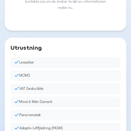
kontakta oss om du önskar ta del av informationen
redan nu.
Utrustning
Leasebar
MOMS
VAT Deductible
Minst 6 Mån Garanti
Panoramatak
Adaptiv luftfjädring (PASM)