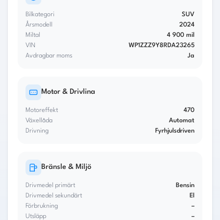
Total månadskostnad
11 503 kr
Bilkategori
SUV
Årsmodell
2024
Effektiv ränta
7.31 %
Miltal
4 900 mil
VIN
WP1ZZZ9Y8RDA23265
Avdragbar moms
Ja
Motor & Drivlina
Motoreffekt
470
Växellåda
Automat
Drivning
Fyrhjulsdriven
Bränsle & Miljö
Drivmedel primärt
Bensin
Drivmedel sekundärt
El
Förbrukning
–
Utsläpp
–