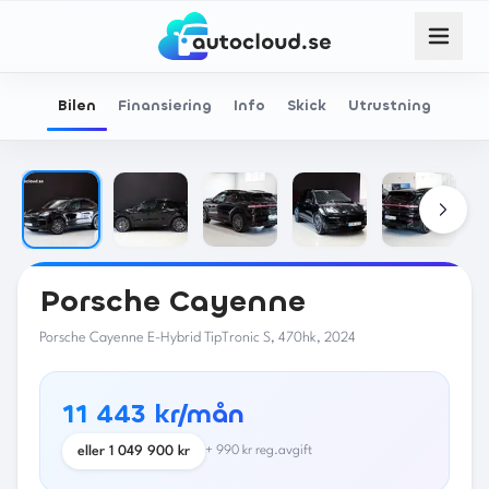
Bilen
Finansiering
Info
Skick
Utrustning
Porsche
Cayenne
Porsche Cayenne E-Hybrid TipTronic S, 470hk, 2024
11 443 kr/mån
eller
1 049 900
kr
+
990
kr reg.avgift