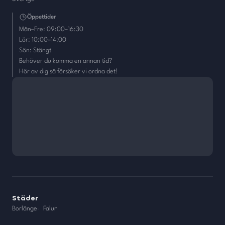
Öppettider
Mån–Fre: 09:00–16:30
Lör: 10:00–14:00
Sön: Stängt
Behöver du komma en annan tid?
Hör av dig så försöker vi ordna det!
Städer
Borlänge
·
Falun