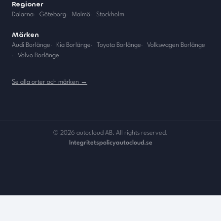
Regioner
Dalarna
·
Göteborg
·
Malmö
·
Stockholm
Märken
Audi Borlänge
·
Kia Borlänge
·
Toyota Borlänge
·
Volkswagen Borlänge
·
Volvo Borlänge
Se alla orter och märken →
©
2026
autocloud AB. All rights reserved.
Integritetspolicy
autocloud.se