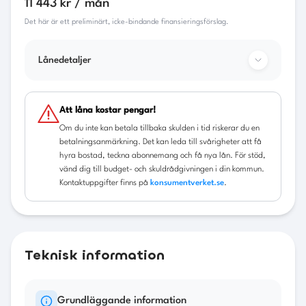
11 443 kr / mån
Det här är ett preliminärt, icke-bindande finansieringsförslag.
Lånedetaljer
Bilens pris
1 049 900
kr
Att låna kostar pengar!
Om du inte kan betala tillbaka skulden i tid riskerar du en
Kontantinsats
209 980
kr
betalningsanmärkning. Det kan leda till svårigheter att få
hyra bostad, teckna abonnemang och få nya lån. För stöd,
Lånebelopp
839 920
kr
vänd dig till budget- och skuldrådgivningen i din kommun.
Kontaktuppgifter finns på
konsumentverket.se
.
Restvärde
577 445
kr
Ränta
6.95
%
Uppläggningsavgift
588
kr
Teknisk information
Administrativ avgift
60
kr/mån
Grundläggande information