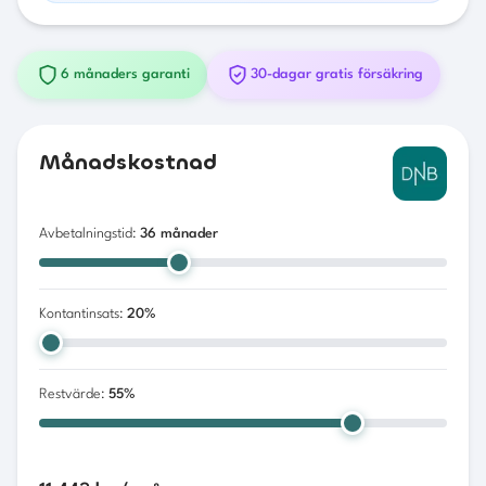
6 månaders garanti
30-dagar gratis försäkring
Månadskostnad
Avbetalningstid:
36
månader
Kontantinsats:
20
%
Restvärde:
55
%