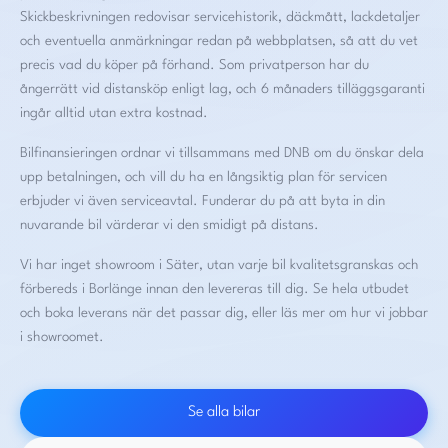
Skickbeskrivningen redovisar servicehistorik, däckmått, lackdetaljer
och eventuella anmärkningar redan på webbplatsen, så att du vet
precis vad du köper på förhand. Som privatperson har du
ångerrätt vid distansköp enligt lag, och 6 månaders tilläggsgaranti
ingår alltid utan extra kostnad.
Bilfinansieringen ordnar vi tillsammans med DNB om du önskar dela
upp betalningen, och vill du ha en långsiktig plan för servicen
erbjuder vi även serviceavtal. Funderar du på att byta in din
nuvarande bil värderar vi den smidigt på distans.
Vi har inget showroom i Säter, utan varje bil kvalitetsgranskas och
förbereds i Borlänge innan den levereras till dig.
Se hela utbudet
och boka leverans när det passar dig, eller läs mer om
hur vi jobbar
i showroomet
.
Se alla bilar