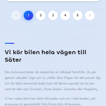
1
2
3
4
5
Vi kör bilen hela vägen till
Säter
Hos Autocloud sköter du merparten av bilköpet hemifrån. Du går
igenom utbudet i lugn och ro, ställer dina frågor när det passar dig
och får bilen levererad ända fram till dörren oavsett om du bor
centralt eller ute i Gustafs, Stora Skedvi, Solvarbo eller Naglarby.
Vi har redan kört hem bilar till kunder runt om i hela landet, och
processen är genomtänkt från första klick till leverans.