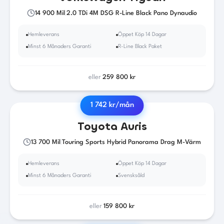
14 900
Mil
|
2.0 TDi 4M DSG R-Line Black Pano Dynaudio
Hemleverans
Öppet Köp 14 Dagar
Minst 6 Månaders Garanti
R-Line Black Paket
eller
259 800
kr
1 742
kr/mån
2016
·
Bensin
/ El
·
Automat
Toyota
Auris
13 700
Mil
|
Touring Sports Hybrid Panorama Drag M-Värm
Hemleverans
Öppet Köp 14 Dagar
Minst 6 Månaders Garanti
Svensksåld
eller
159 800
kr