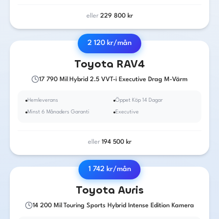
eller
229 800
kr
2 120
kr/mån
2016
·
Bensin
/ El
·
Automat
Toyota
RAV4
17 790
Mil
|
Hybrid 2.5 VVT-i Executive Drag M-Värm
Hemleverans
Öppet Köp 14 Dagar
Minst 6 Månaders Garanti
Executive
eller
194 500
kr
1 742
kr/mån
2018
·
Bensin
/ El
·
Automat
Toyota
Auris
14 200
Mil
|
Touring Sports Hybrid Intense Edition Kamera