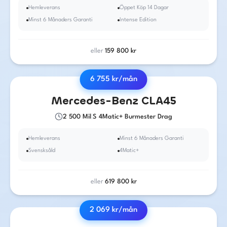
Hemleverans
Öppet Köp 14 Dagar
Minst 6 Månaders Garanti
Intense Edition
eller
159 800
kr
6 755
kr/mån
2024
·
Bensin
·
Automat
Mercedes-Benz
CLA45
2 500
Mil
|
S 4Matic+ Burmester Drag
Hemleverans
Minst 6 Månaders Garanti
Svensksåld
4Matic+
eller
619 800
kr
2 069
kr/mån
2017
·
Bensin
·
Automat