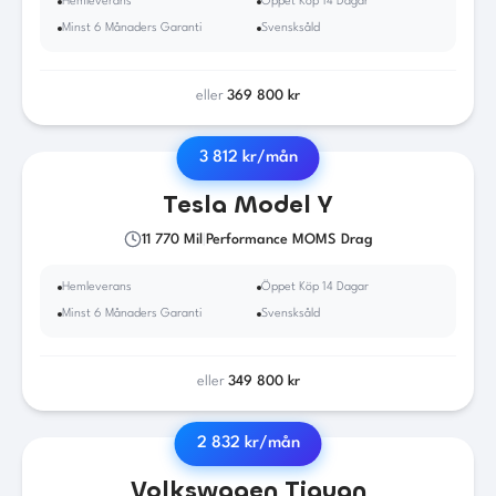
Hemleverans
Öppet Köp 14 Dagar
Minst 6 Månaders Garanti
Svensksåld
eller
369 800
kr
3 812
kr/mån
2022
·
El
·
Automat
Tesla
Model Y
11 770
Mil
|
Performance MOMS Drag
Hemleverans
Öppet Köp 14 Dagar
Minst 6 Månaders Garanti
Svensksåld
eller
349 800
kr
2 832
kr/mån
2018
·
Diesel
·
Automat
Volkswagen
Tiguan