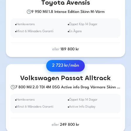
Toyota
Avensis
9 950
Mil
|
1.8 Intense Edition Skinn M-Värm
Hemleverans
Öppet Köp 14 Dagar
Minst 6 Månaders Garanti
En Ägare
eller
189 800
kr
2 723
kr/mån
2018
·
Diesel
·
Automat
Volkswagen
Passat Alltrack
7 800
Mil
|
2.0 TDI 4M DSG Active info Drag Värmare Skinn 190hk
Hemleverans
Öppet Köp 14 Dagar
Minst 6 Månaders Garanti
Active Info Display
eller
249 800
kr