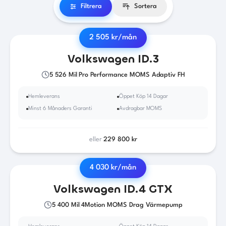
Filtrera
Sortera
2 505
kr/mån
2021
·
El
·
Automat
Volkswagen
ID.3
5 526
Mil
|
Pro Performance MOMS Adaptiv FH
Hemleverans
Öppet Köp 14 Dagar
Minst 6 Månaders Garanti
Avdragbar MOMS
eller
229 800
kr
4 030
kr/mån
2023
·
El
·
Automat
Volkswagen
ID.4 GTX
5 400
Mil
|
4Motion MOMS Drag Värmepump