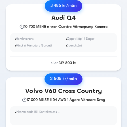
3 485
kr/mån
2023
·
El
·
Automat
Audi
Q4
10 700
Mil
|
45 e-tron Quattro Värmepump Kamera
Hemleverans
Öppet Köp 14 Dagar
Minst 6 Månaders Garanti
Svensksåld
eller
319 800
kr
2 505
kr/mån
2019
·
Diesel
·
Automat
Volvo
V60 Cross Country
17 000
Mil
|
SE II D4 AWD 1 Ägare Värmare Drag
Inkommande Bil! Kontakta oss för mer info!,