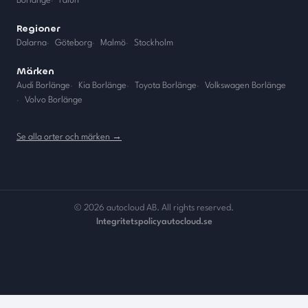
Borlänge
·
Falun
Regioner
Dalarna
·
Göteborg
·
Malmö
·
Stockholm
Märken
Audi Borlänge
·
Kia Borlänge
·
Toyota Borlänge
·
Volkswagen Borlänge
·
Volvo Borlänge
Se alla orter och märken →
©
2026
autocloud AB. All rights reserved.
Integritetspolicy
autocloud.se