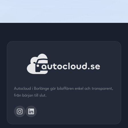
Autocloud i Borlänge gör bilaffären enkel och transparent,
från början till slut.