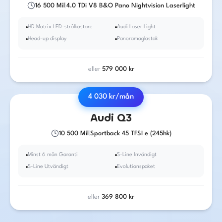
16 500
Mil
|
4.0 TDi V8 B&O Pano Nightvision Laserlight
HD Matrix LED-strålkastare
Audi Laser Light
Head-up display
Panoramaglastak
eller
579 000
kr
4 030
kr/mån
2022
·
Bensin
/ El
·
Automat
Audi
Q3
10 500
Mil
|
Sportback 45 TFSI e (245hk)
Minst 6 mån Garanti
S-Line Invändigt
S-Line Utvändigt
Evolutionspaket
eller
369 800
kr