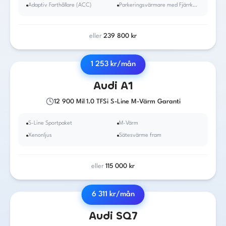
Adaptiv Farthållare (ACC)
Parkeringsvärmare med Fjärrkontroll
eller
239 800
kr
1 253
kr/mån
2016
·
Bensin
·
Manuell
Audi
A1
12 900
Mil
|
1.0 TFSi S-Line M-Värm Garanti
S-Line Sportpaket
M-Värm
Xenonljus
Sätesvärme fram
eller
115 000
kr
6 311
kr/mån
2021
·
Diesel
·
Automat
Audi
SQ7