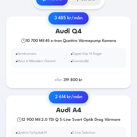
3 485
kr/mån
2023
·
El
·
Automat
Audi
Q4
10 700
Mil
|
45 e-tron Quattro Värmepump Kamera
Hemleverans
Öppet Köp 14 Dagar
Minst 6 Månaders Garanti
Svensksåld
eller
319 800
kr
2 614
kr/mån
2018
·
Diesel
·
Automat
Audi
A4
12 900
Mil
|
2.0 TDi Q S-Line Svart Optik Drag Värmare
Quattro Fyrhjulsdrift
S Line Selection