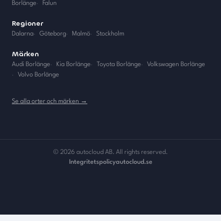
Borlänge
·
Falun
Regioner
Dalarna
·
Göteborg
·
Malmö
·
Stockholm
Märken
Audi Borlänge
·
Kia Borlänge
·
Toyota Borlänge
·
Volkswagen Borlänge
·
Volvo Borlänge
Se alla orter och märken →
©
2026
autocloud AB. All rights reserved.
Integritetspolicy
autocloud.se