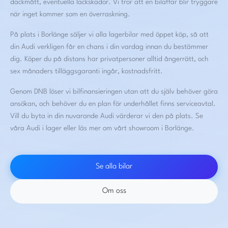
däckmått, eventuella lackskador. Vi tror att en bilaffär blir tryggare
när inget kommer som en överraskning.
På plats i Borlänge säljer vi alla lagerbilar med öppet köp, så att
din Audi verkligen får en chans i din vardag innan du bestämmer
dig. Köper du på distans har privatpersoner alltid ångerrätt, och
sex månaders tilläggsgaranti ingår, kostnadsfritt.
Genom DNB löser vi bilfinansieringen utan att du själv behöver göra
ansökan, och behöver du en plan för underhållet finns serviceavtal.
Vill du byta in din nuvarande Audi värderar vi den på plats.
Se
våra Audi i lager
eller läs mer om
vårt showroom i Borlänge
.
Se alla bilar
Om oss